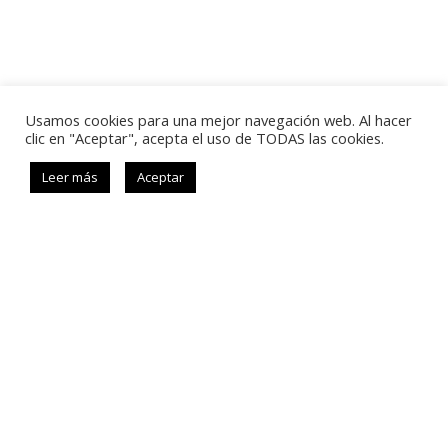
Usamos cookies para una mejor navegación web. Al hacer
clic en "Aceptar", acepta el uso de TODAS las cookies.
Estar conectada a los Registros
Leer más
Aceptar
significa estar conectada contigo y con
el todo
Condiciones de compra
Política de privacidad
Aviso Legal