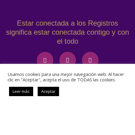
Estar conectada a los Registros
significa estar conectada contigo y con
el todo
Usamos cookies para una mejor navegación web. Al hacer
clic en "Aceptar", acepta el uso de TODAS las cookies.
Condiciones de compra
Política de privacidad
Leer más
Aceptar
Aviso Legal
© 2021 Registros Akáshicos.
Todos los derechos reservados